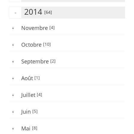
2014
[64]
-
Novembre
[4]
+
Octobre
[10]
+
Septembre
[2]
+
Août
[1]
+
Juillet
[4]
+
Juin
[5]
+
Mai
[8]
+