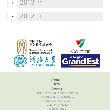
2013
[20]
+
2012
[9]
+
Accueil
News
L'institut
Institut Confucius dans le monde
Institut Confucius d'Alsace
Qui sommes-nous ?
Galeries d'images
Médiathèque