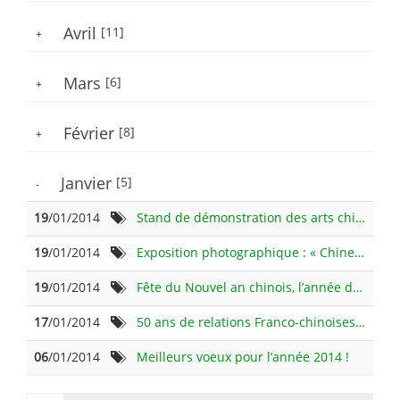
Avril
[11]
+
Mars
[6]
+
Février
[8]
+
Janvier
[5]
-
19
/01/2014 à 15:05
Stand de démonstration des arts chinois
19
/01/2014 à 14:46
Exposition photographique : « Chine, entre tradition et modernisme »
19
/01/2014 à 14:12
Fête du Nouvel an chinois, l’année du Cheval
17
/01/2014 à 09:00
50 ans de relations Franco-chinoises : bilan et perspectives
06
/01/2014 à 09:00
Meilleurs voeux pour l’année 2014 !