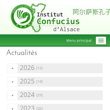
Menu principal
Actualités
2026
[12]
+
2025
[18]
+
2024
[29]
+
2023
[20]
+