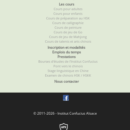
Les cours
Cours pour adultes
Cours pour enfants
Cours de préparation au HSK
Cours de calligraphie
Cours de peinture
Cours de jeu de Go
Cours de jeu de Mahjong
Cours de talents et arts chinois
Inscription et modalités
Emplois du temps
Prestations
Bourses d'études de l'Institut Confucius
Pont vers le chinois
Stage linguistique en Chine
Examen de chinois HSK / HSKK
Nous contacter
© 2011-2026 - Institut Confucius Alsace