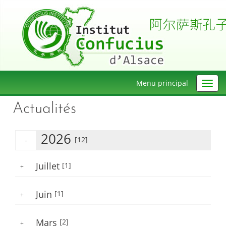
Menu principal
Actualités
2026
[12]
-
Juillet
[1]
+
Juin
[1]
+
Mars
[2]
+