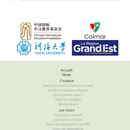
Accueil
News
L'institut
Institut Confucius dans le monde
Institut Confucius d'Alsace
Qui sommes-nous ?
Galeries d'images
Médiathèque
Les cours
Cours pour adultes
Cours pour enfants
Cours de préparation au HSK
Cours de calligraphie