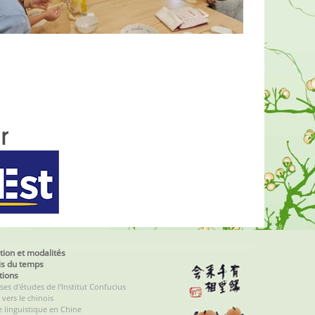
ption et modalités
s du temps
tions
ses d'études de l'Institut Confucius
vers le chinois
e linguistique en Chine