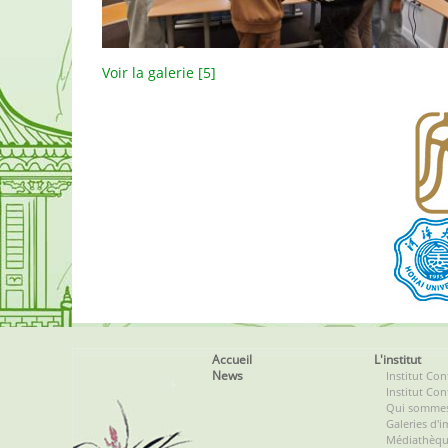
Voir la galerie [5]
Accueil
L'institut
News
Institut Co
Institut Con
Qui sommes
Galeries d'
Médiathèq