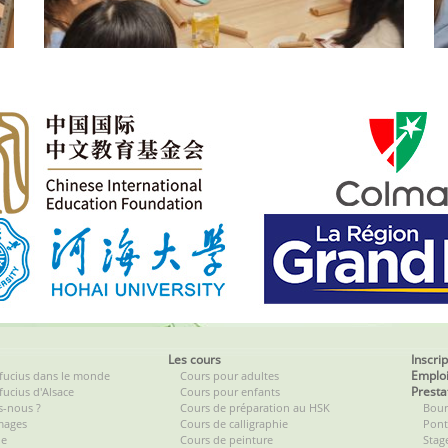
Les cours
Inscri
Emploi
nfucius dans le monde
Cours pour adultes
Presta
fucius d'Alsace
Cours pour enfants
-nous ?
Cours de préparation au HSK
Bour
images
Cours de calligraphie
Pont 
ue
Cours de peinture
Stag