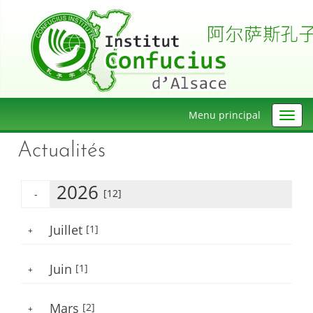
Menu principal
Actualités
2026
[12]
-
Juillet
[1]
+
Juin
[1]
+
Mars
[2]
+