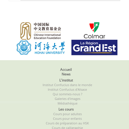
Accueil
News
L'institut
Institut Confucius dans le monde
Institut Confucius d'Alsace
Qui sommes-nous ?
Galeries d'images
Médiathèque
Les cours
Cours pour adultes
Cours pour enfants
Cours de préparation au HSK
Cours de calligraphie