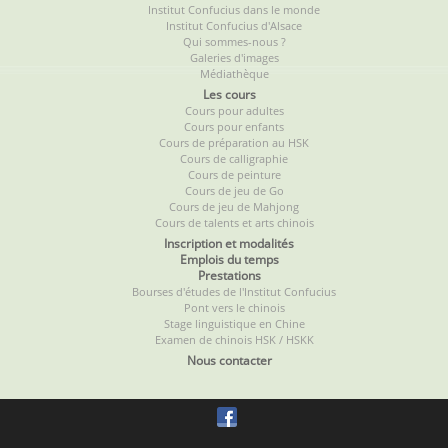
Institut Confucius dans le monde
Institut Confucius d'Alsace
Qui sommes-nous ?
Galeries d'images
Médiathèque
Les cours
Cours pour adultes
Cours pour enfants
Cours de préparation au HSK
Cours de calligraphie
Cours de peinture
Cours de jeu de Go
Cours de jeu de Mahjong
Cours de talents et arts chinois
Inscription et modalités
Emplois du temps
Prestations
Bourses d'études de l'Institut Confucius
Pont vers le chinois
Stage linguistique en Chine
Examen de chinois HSK / HSKK
Nous contacter